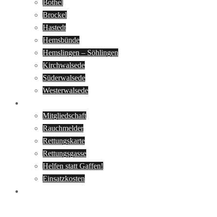
Bothel
Brockel
Hastedt
Hemsbünde
Hemslingen – Söhlingen
Kirchwalsede
Süderwalsede
Westerwalsede
Infos
Mitgliedschaft
Rauchmelder
Rettungskarte
Rettungsgasse
Helfen statt Gaffen!
Einsatzkosten
Kontakt