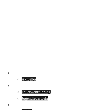
Startseite
Aktuelles
Über uns
Feuerwehrführung
Jugendfeuerwehr
Ortsfeuerwehren