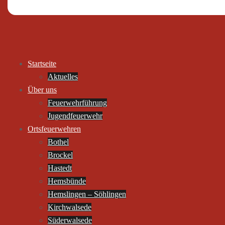
Startseite
Aktuelles
Über uns
Feuerwehrführung
Jugendfeuerwehr
Ortsfeuerwehren
Bothel
Brockel
Hastedt
Hemsbünde
Hemslingen – Söhlingen
Kirchwalsede
Süderwalsede