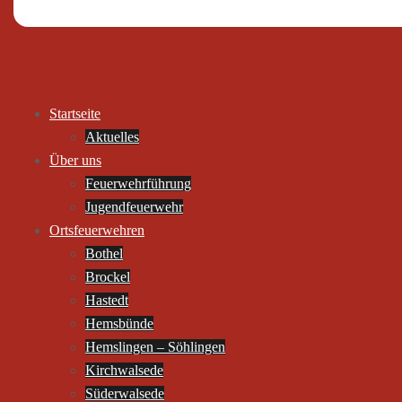
Startseite
Aktuelles
Über uns
Feuerwehrführung
Jugendfeuerwehr
Ortsfeuerwehren
Bothel
Brockel
Hastedt
Hemsbünde
Hemslingen – Söhlingen
Kirchwalsede
Süderwalsede