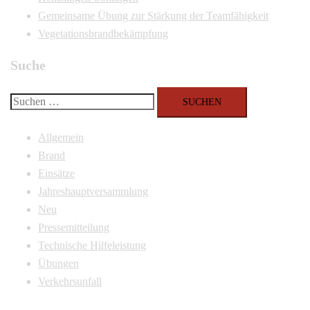
Gemeinsame Übung zur Stärkung der Teamfähigkeit
Vegetationsbrandbekämpfung
Suche
Suchen
nach:
Allgemein
Brand
Einsätze
Jahreshauptversammlung
Neu
Pressemitteilung
Technische Hilfeleistung
Übungen
Verkehrsunfall