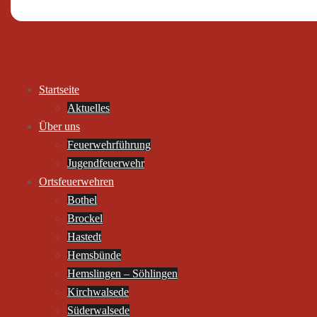
Startseite
Aktuelles
Über uns
Feuerwehrführung
Jugendfeuerwehr
Ortsfeuerwehren
Bothel
Brockel
Hastedt
Hemsbünde
Hemslingen – Söhlingen
Kirchwalsede
Süderwalsede