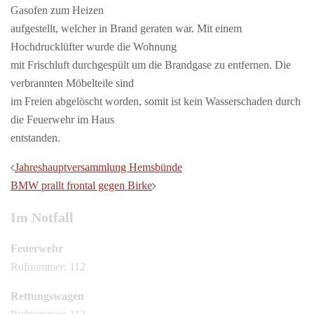
Gasofen zum Heizen
aufgestellt, welcher in Brand geraten war. Mit einem
Hochdrucklüfter wurde die Wohnung
mit Frischluft durchgespült um die Brandgase zu entfernen. Die
verbrannten Möbelteile sind
im Freien abgelöscht worden, somit ist kein Wasserschaden durch
die Feuerwehr im Haus
entstanden.
Beitragsnavigation
Jahreshauptversammlung Hemsbünde
BMW prallt frontal gegen Birke
Im Notfall
Feuerwehr
Rufnummer: 112
Rettungswagen