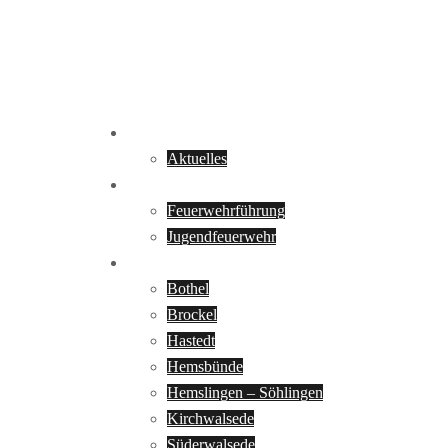
Startseite
Aktuelles
Über uns
Feuerwehrführung
Jugendfeuerwehr
Ortsfeuerwehren
Bothel
Brockel
Hastedt
Hemsbünde
Hemslingen – Söhlingen
Kirchwalsede
Süderwalsede