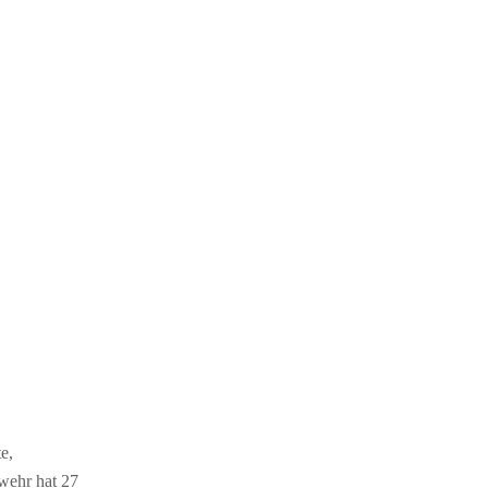
e,
wehr hat 27