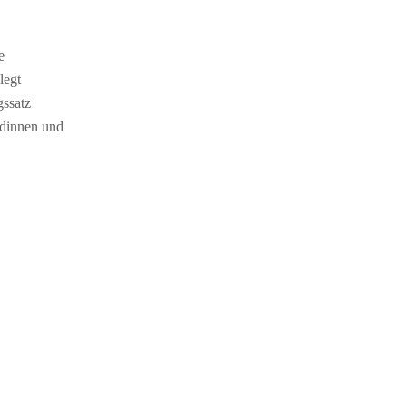
e
legt
ssatz
adinnen und