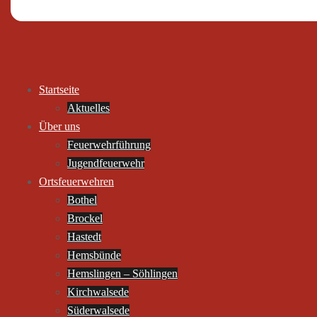
Startseite
Aktuelles
Über uns
Feuerwehrführung
Jugendfeuerwehr
Ortsfeuerwehren
Bothel
Brockel
Hastedt
Hemsbünde
Hemslingen – Söhlingen
Kirchwalsede
Süderwalsede