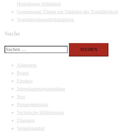
Hemslingen-Söhlingen
Gemeinsame Übung zur Stärkung der Teamfähigkeit
Vegetationsbrandbekämpfung
Suche
Suchen
nach:
Allgemein
Brand
Einsätze
Jahreshauptversammlung
Neu
Pressemitteilung
Technische Hilfeleistung
Übungen
Verkehrsunfall