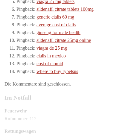
Pingback:
viagra 25 mg tablets
Pingback:
sildenafil citrate tablets 100mg
Pingback:
generic cialis 60 mg
Pingback:
average cost of cialis
Pingback:
ginseng for male health
Pingback:
sildenafil citrate 25mg online
Pingback:
viagra de 25 mg
Pingback:
cialis in mexico
Pingback:
cost of clomid
Pingback:
where to buy rybelsus
Die Kommentare sind geschlossen.
Im Notfall
Feuerwehr
Rufnummer: 112
Rettungswagen