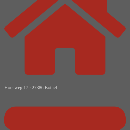
Horstweg 17 · 27386 Bothel