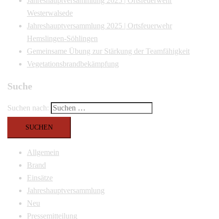
Jahreshauptversammlung 2025 | Ortsfeuerwehr
Westerwalsede
Jahreshauptversammlung 2025 | Ortsfeuerwehr
Hemslingen-Söhlingen
Gemeinsame Übung zur Stärkung der Teamfähigkeit
Vegetationsbrandbekämpfung
Suche
Suchen nach:
Allgemein
Brand
Einsätze
Jahreshauptversammlung
Neu
Pressemitteilung