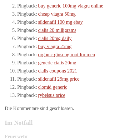
Pingback:
buy generic 100mg viagra online
Pingback:
cheap viagra 50mg
Pingback:
sildenafil 100 mg ebay
Pingback:
cialis 20 milligrams
Pingback:
cialis 20mg daily
Pingback:
buy viagra 25mg
Pingback:
organic ginseng root for men
Pingback:
generic cialis 20mg
Pingback:
cialis coupons 2021
Pingback:
sildenafil 25mg price
Pingback:
clomid generic
Pingback:
rybelsus price
Die Kommentare sind geschlossen.
Im Notfall
Feuerwehr